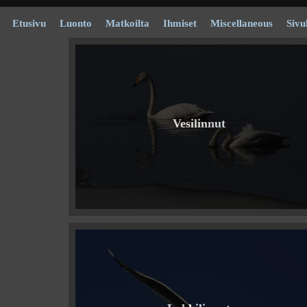
Etusivu
Luonto
Matkoilta
Ihmiset
Miscellaneous
Sivu
Vesilinnut