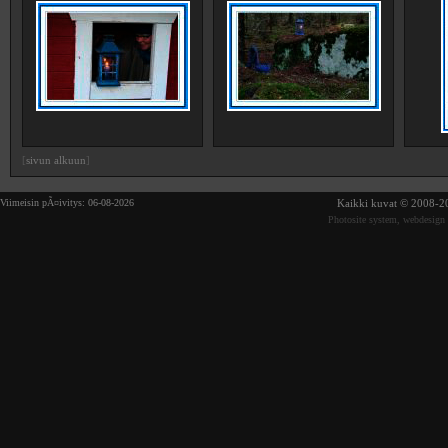
[
sivun alkuun
]
Viimeisin pÃ¤ivitys: 06-08-2026
Kaikki kuvat © 2008-20
Photosite system, webdesign