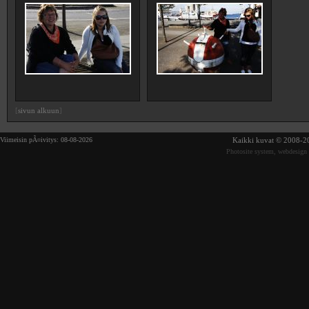
[
sivun alkuun
]
Viimeisin pÃ¤ivitys: 08-08-2026
Kaikki kuvat © 2008-20
Photosite system, webdesign